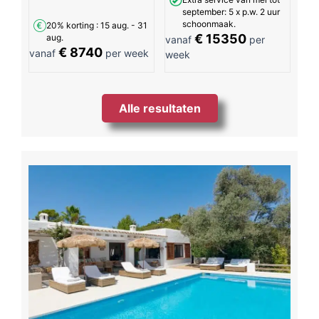
september: 5 x p.w. 2 uur
schoonmaak.
20% korting
: 15 aug. - 31
€ 15350
aug.
vanaf
per
€ 8740
vanaf
per week
week
Alle resultaten