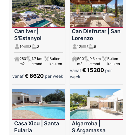
Can Iver |
Can Disfrutar | San
S'Estanyol
Lorenzo
10
3
3
12
5
5
280
1.7 km
Buiten
500
9.6 km
Buiten
m2
strand
keuken
m2
strand
keuken
€ 15200
vanaf
per
€ 8620
vanaf
per week
week
Casa Xicu | Santa
Algarroba |
Eularia
S'Argamassa