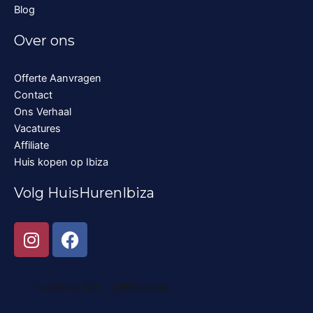
Blog
Over ons
Offerte Aanvragen
Contact
Ons Verhaal
Vacatures
Affiliate
Huis kopen op Ibiza
Volg HuisHurenIbiza
I
F
n
a
s
c
t
e
a
b