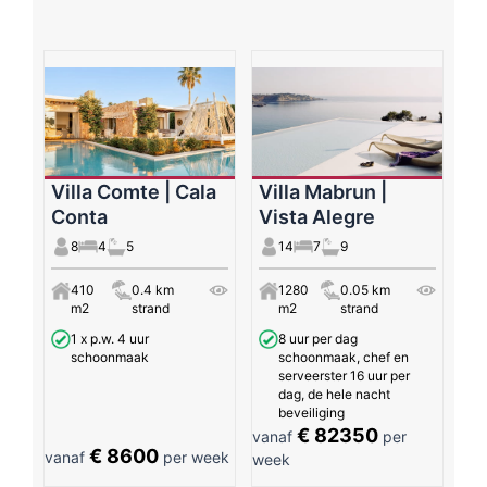
Villa Comte | Cala
Villa Mabrun |
Conta
Vista Alegre
8
4
5
14
7
9
410
0.4 km
1280
0.05 km
m2
strand
m2
strand
1 x p.w. 4 uur
8 uur per dag
schoonmaak
schoonmaak, chef en
serveerster 16 uur per
dag, de hele nacht
beveiliging
€ 82350
vanaf
per
€ 8600
vanaf
per week
week