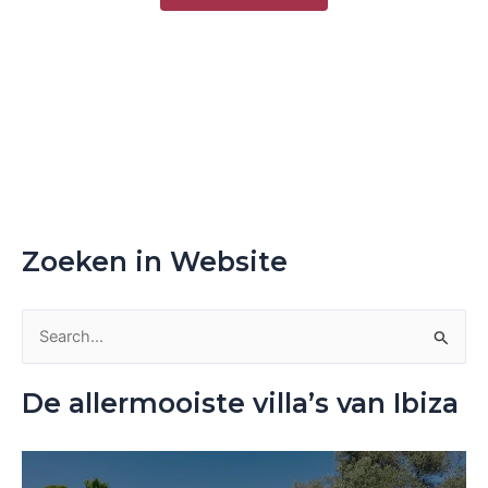
Zoeken in Website
Z
o
De allermooiste villa’s van Ibiza
e
k
n