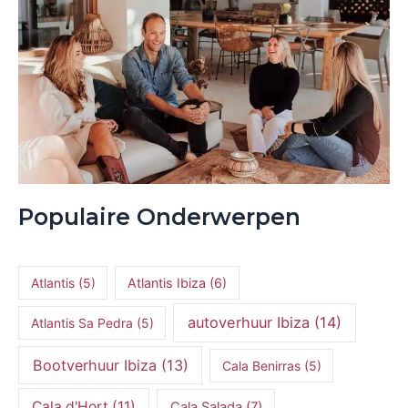
Populaire Onderwerpen
Atlantis
(5)
Atlantis Ibiza
(6)
autoverhuur Ibiza
(14)
Atlantis Sa Pedra
(5)
Bootverhuur Ibiza
(13)
Cala Benirras
(5)
Cala d'Hort
(11)
Cala Salada
(7)