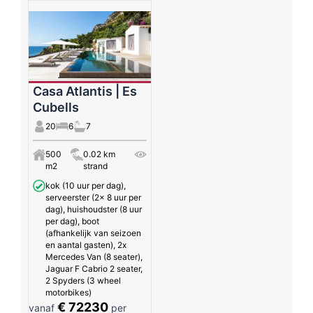
Casa Atlantis | Es
Cubells
20
6
7
500
0.02 km
m2
strand
kok (10 uur per dag),
serveerster (2x 8 uur per
dag), huishoudster (8 uur
per dag), boot
(afhankelijk van seizoen
en aantal gasten), 2x
Mercedes Van (8 seater),
Jaguar F Cabrio 2 seater,
2 Spyders (3 wheel
motorbikes)
€ 72230
vanaf
per