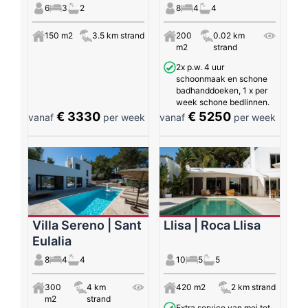
6
3
2
8
4
4
150 m2
3.5 km strand
200
0.02 km
m2
strand
2x p.w. 4 uur
schoonmaak en schone
badhanddoeken, 1 x per
week schone bedlinnen.
€ 3330
€ 5250
vanaf
per week
vanaf
per week
Villa Sereno | Sant
Llisa | Roca Llisa
Eulalia
8
4
4
10
5
5
300
4 km
420 m2
2 km strand
m2
strand
Extra service van mei tot