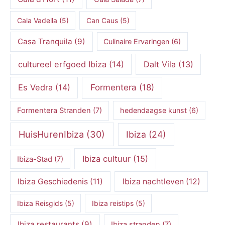
Cala Vadella
(5)
Can Caus
(5)
Casa Tranquila
(9)
Culinaire Ervaringen
(6)
cultureel erfgoed Ibiza
(14)
Dalt Vila
(13)
Es Vedra
(14)
Formentera
(18)
Formentera Stranden
(7)
hedendaagse kunst
(6)
HuisHurenIbiza
(30)
Ibiza
(24)
Ibiza cultuur
(15)
Ibiza-Stad
(7)
Ibiza Geschiedenis
(11)
Ibiza nachtleven
(12)
Ibiza Reisgids
(5)
Ibiza reistips
(5)
Ibiza restaurants
(9)
Ibiza stranden
(7)