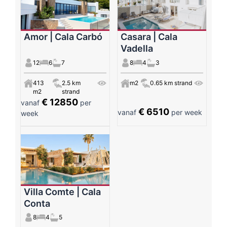
Amor | Cala Carbó
Casara | Cala
Vadella
12
6
7
8
4
3
413
2.5 km
m2
0.65 km strand
m2
strand
€ 12850
vanaf
per
€ 6510
vanaf
per week
week
Villa Comte | Cala
Conta
8
4
5