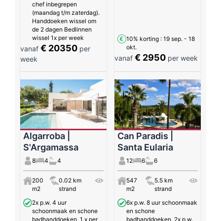
chef inbegrepen
(maandag t/m zaterdag).
Handdoeken wissel om
de 2 dagen Bedlinnen
wissel 1x per week
10% korting
: 19 sep. - 18
€ 20350
okt.
vanaf
per
€ 2950
vanaf
per week
week
Algarroba |
Can Paradis |
S'Argamassa
Santa Eularia
8
4
4
12
6
6
200
0.02 km
547
5.5 km
m2
strand
m2
strand
2x p.w. 4 uur
6x p.w. 8 uur schoonmaak
schoonmaak en schone
en schone
badhanddoeken, 1 x per
badhanddoeken, 2x p.w.