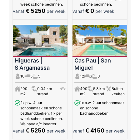
week schone bedlinnen.
schone bedlinnen.
€ 5250
€ 0
vanaf
per week
vanaf
per week
Higueras |
Cas Pau | San
S'Argamassa
Miguel
10
5
5
12
6
3
200
0.04 km
400
5.8 km
Buiten
m2
strand
m2
strand
keuken
2x p.w. 4 uur
1x p.w. 2 uur schoonmaak
schoonmaak en schone
en schone
badhanddoeken, 1 x per
badhanddoeken.
week schone bedlinnen.
We have a/c inverter
€ 5250
€ 4150
vanaf
per week
vanaf
per week