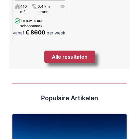
410
0.4 km
m2
strand
1 x p.w. 4 uur
schoonmaak
€ 8600
vanaf
per week
Alle resultaten
Populaire Artikelen