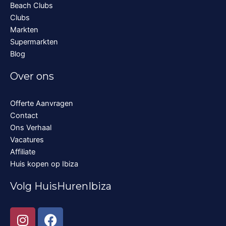
Beach Clubs
Clubs
Markten
Supermarkten
Blog
Over ons
Offerte Aanvragen
Contact
Ons Verhaal
Vacatures
Affiliate
Huis kopen op Ibiza
Volg HuisHurenIbiza
I
F
n
a