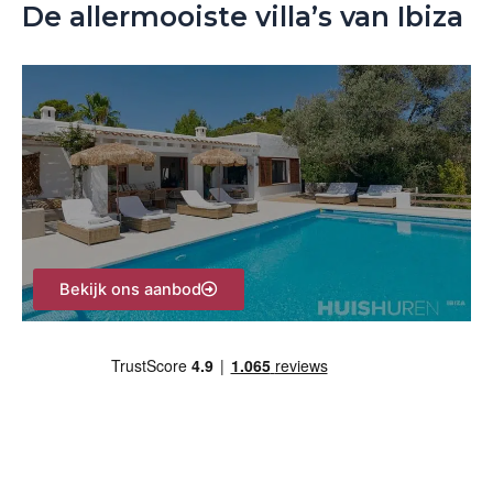
De allermooiste villa’s van Ibiza
e
k
n
a
a
r
:
Bekijk ons aanbod