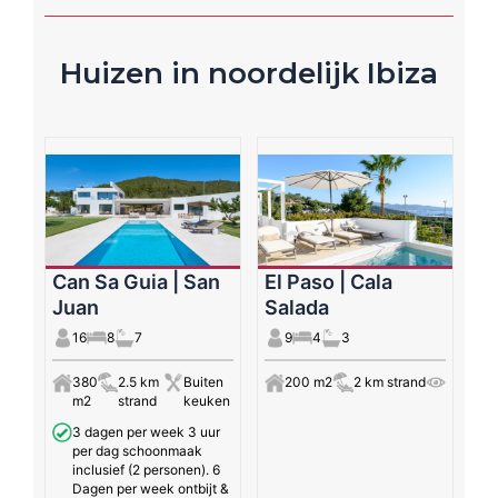
Huizen in noordelijk Ibiza
Can Sa Guia | San
El Paso | Cala
Juan
Salada
16
8
7
9
4
3
380
2.5 km
Buiten
200 m2
2 km strand
m2
strand
keuken
3 dagen per week 3 uur
per dag schoonmaak
inclusief (2 personen). 6
Dagen per week ontbijt &