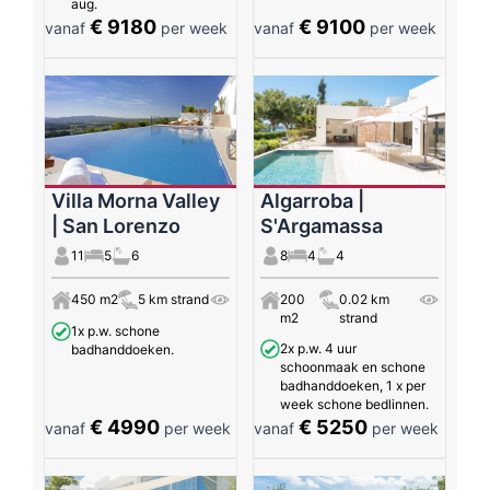
aug.
€ 9180
€ 9100
vanaf
per week
vanaf
per week
Villa Morna Valley
Algarroba |
| San Lorenzo
S'Argamassa
11
5
6
8
4
4
450 m2
5 km strand
200
0.02 km
m2
strand
1x p.w. schone
2x p.w. 4 uur
badhanddoeken.
schoonmaak en schone
badhanddoeken, 1 x per
week schone bedlinnen.
€ 4990
€ 5250
vanaf
per week
vanaf
per week