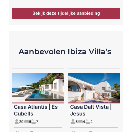
Bekijk deze tijdelijke aanbieding
Aanbevolen Ibiza Villa’s
Casa Atlantis | Es
Casa Dalt Vista |
Cubells
Jesus
20
6
7
8
4
2