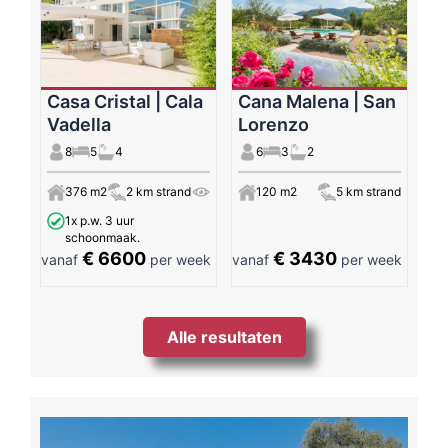
Casa Cristal | Cala
Cana Malena | San
Vadella
Lorenzo
8
5
4
6
3
2
376 m2
2 km strand
120 m2
5 km strand
1x p.w. 3 uur
schoonmaak.
€ 6600
€ 3430
vanaf
per week
vanaf
per week
Alle resultaten