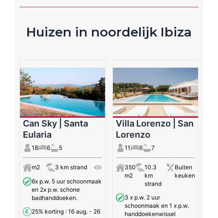
Huizen in noordelijk Ibiza
Can Sky | Santa
Villa Lorenzo | San
Eularia
Lorenzo
18
6
5
11
6
7
m2
3 km strand
350
10.3
Buiten
m2
km
keuken
6x p.w. 5 uur schoonmaak
strand
en 2x p.w. schone
3 x p.w. 2 uur
badhanddoeken.
schoonmaak en 1 x p.w.
25% korting
: 16 aug. - 26
handdoekenwissel