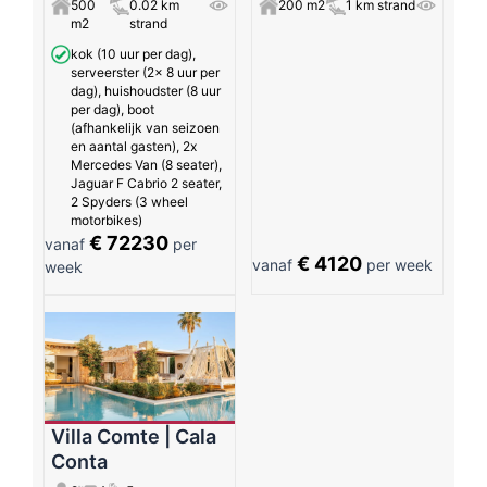
500
0.02 km
200 m2
1 km strand
m2
strand
kok (10 uur per dag),
serveerster (2x 8 uur per
dag), huishoudster (8 uur
per dag), boot
(afhankelijk van seizoen
en aantal gasten), 2x
Mercedes Van (8 seater),
Jaguar F Cabrio 2 seater,
2 Spyders (3 wheel
motorbikes)
€ 72230
vanaf
per
€ 4120
vanaf
per week
week
Villa Comte | Cala
Conta