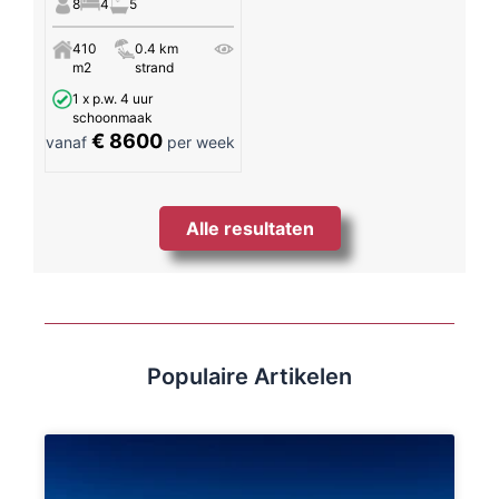
8
4
5
410
0.4 km
m2
strand
1 x p.w. 4 uur
schoonmaak
€ 8600
vanaf
per week
Alle resultaten
Populaire Artikelen