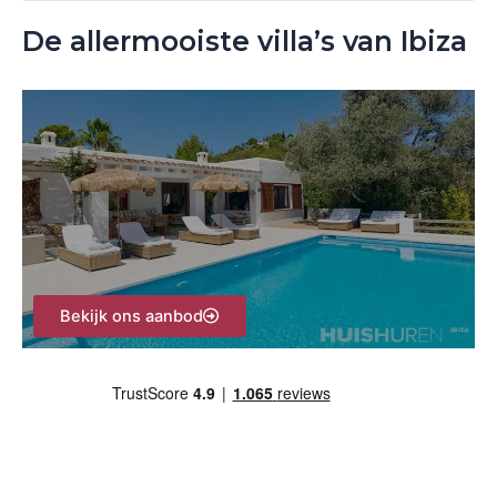
o
De allermooiste villa’s van Ibiza
e
k
n
a
a
r
:
Bekijk ons aanbod