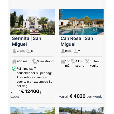
Sermita | San
Can Rosa | San
Miguel
Miguel
26
6
6
8
3
2
700 m2
6 km strand
150
4 km
Buiten
m2
strand
keuken
Full time staff: 1
housekeeper 8u per dag;
1 onderhoudspersoon
voor tuin en zwembad 8u
per dag.
€ 12400
vanaf
per
€ 4020
vanaf
per week
week