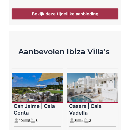
Bekijk deze tijdelijke aanbieding
Aanbevolen Ibiza Villa’s
Can Jaime | Cala
Casara | Cala
Conta
Vadella
10
5
8
8
4
3