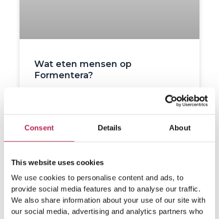
Wat eten mensen op
Formentera?
Wat eten mensen op Formentera? Formentera,
een pittoresk eiland in de Balearen vlakbij
Ibiza, staat niet alleen bekend om zijn
Consent
Details
About
adembenemende stranden en ongerepte
natuurschoon, maar ook om zijn rijke culinaire
tradities. Op dit kleine eiland kun je allerlei
heerlijke Mediterraanse gerechten eten, die
This website uses cookies
vaak bestaan uit verse zeevruchten, zoals
We use cookies to personalise content and ads, to
gambas, langostas (kreeften) en verschillende
provide social media features and to analyse our traffic.
We also share information about your use of our site with
LEES VERDER »
our social media, advertising and analytics partners who