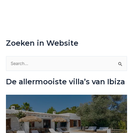
Zoeken in Website
Z
o
De allermooiste villa’s van Ibiza
e
k
n
a
a
r