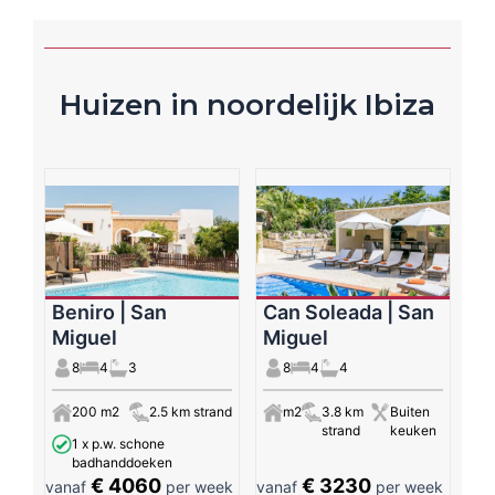
Huizen in noordelijk Ibiza
Beniro | San
Can Soleada | San
Miguel
Miguel
8
4
3
8
4
4
200 m2
2.5 km strand
m2
3.8 km
Buiten
strand
keuken
1 x p.w. schone
badhanddoeken
€ 4060
€ 3230
vanaf
per week
vanaf
per week