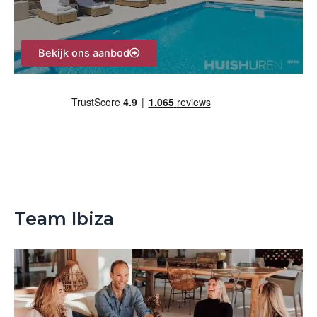
:
Bekijk ons aanbod
Team Ibiza