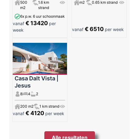
500
1.6 km
m2
0.65 km strand
m2
strand
6x p.w. 6 uur schoonmaak
€ 13420
vanaf
per
€ 6510
vanaf
per week
week
Casa Dalt Vista |
Jesus
8
4
2
200 m2
1 km strand
€ 4120
vanaf
per week
Alle resultaten