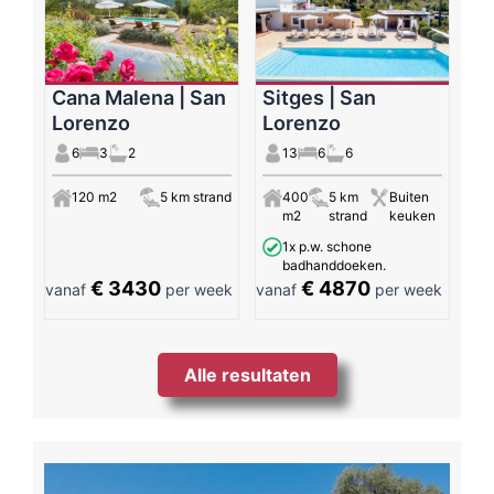
Cana Malena | San
Sitges | San
Lorenzo
Lorenzo
6
3
2
13
6
6
120 m2
5 km strand
400
5 km
Buiten
m2
strand
keuken
1x p.w. schone
badhanddoeken.
€ 3430
€ 4870
vanaf
per week
vanaf
per week
Alle resultaten