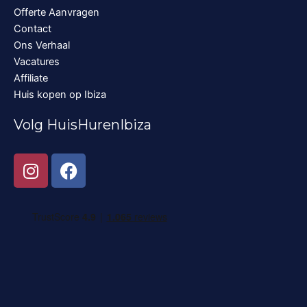
Offerte Aanvragen
Contact
Ons Verhaal
Vacatures
Affiliate
Huis kopen op Ibiza
Volg HuisHurenIbiza
I
F
n
a
s
c
t
e
a
b
g
o
r
o
a
k
m