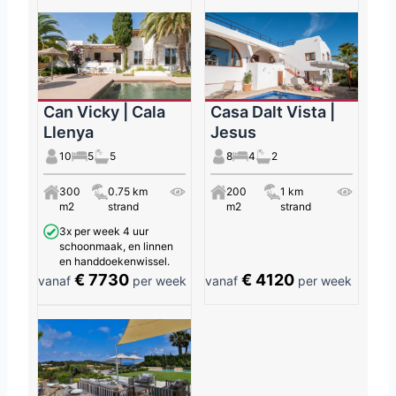
Can Vicky | Cala
Casa Dalt Vista |
Llenya
Jesus
10
5
5
8
4
2
300
0.75 km
200
1 km
m2
strand
m2
strand
3x per week 4 uur
schoonmaak, en linnen
en handdoekenwissel.
€ 7730
€ 4120
vanaf
per week
vanaf
per week