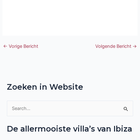
←
Vorige Bericht
Volgende Bericht
→
Zoeken in Website
Z
o
De allermooiste villa’s van Ibiza
e
k