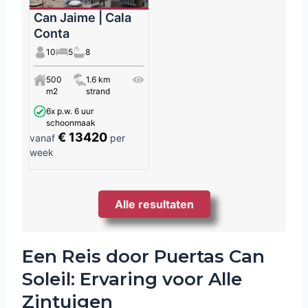
Can Jaime | Cala
Conta
10
5
8
500
1.6 km
m2
strand
6x p.w. 6 uur
schoonmaak
€ 13420
vanaf
per
week
Alle resultaten
Een Reis door Puertas Can
Soleil: Ervaring voor Alle
Zintuigen