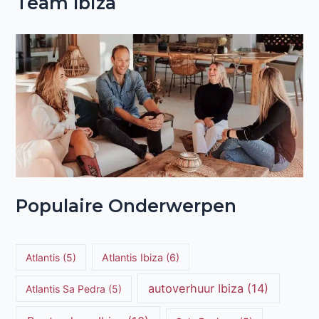
Team Ibiza
Populaire Onderwerpen
Atlantis
(5)
Atlantis Ibiza
(6)
autoverhuur Ibiza
(14)
Atlantis Sa Pedra
(5)