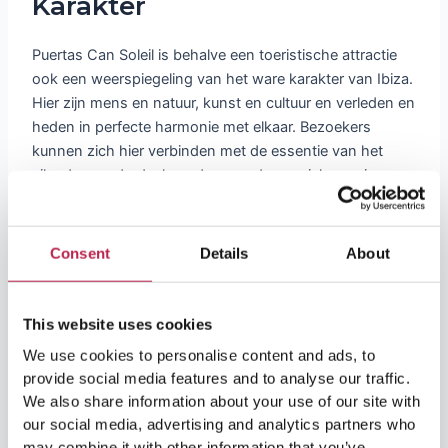
Karakter
Puertas Can Soleil is behalve een toeristische attractie
ook een weerspiegeling van het ware karakter van Ibiza.
Hier zijn mens en natuur, kunst en cultuur en verleden en
heden in perfecte harmonie met elkaar. Bezoekers
kunnen zich hier verbinden met de essentie van het
eiland en onderdeel worden van de speciale magie van
Ibiza.
Consent
Details
About
Waarom Puertas Can Soleil een
Bezoek Waard is
This website uses cookies
Unieke Combinatie van Kunst en
We use cookies to personalise content and ads, to
Natuur:
Kunstwerken en natuurlijke elementen
provide social media features and to analyse our traffic.
komen harmonieus samen in een geweldige
We also share information about your use of our site with
setting.
our social media, advertising and analytics partners who
Adembenemende Landschappen:
Ontdek de
may combine it with other information that you’ve