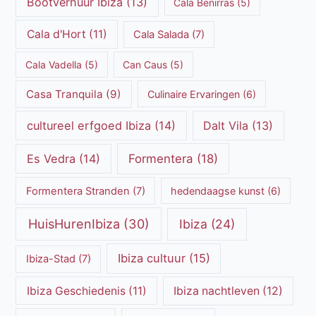
Bootverhuur Ibiza
(13)
Cala Benirras
(5)
Cala d'Hort
(11)
Cala Salada
(7)
Cala Vadella
(5)
Can Caus
(5)
Casa Tranquila
(9)
Culinaire Ervaringen
(6)
cultureel erfgoed Ibiza
(14)
Dalt Vila
(13)
Es Vedra
(14)
Formentera
(18)
Formentera Stranden
(7)
hedendaagse kunst
(6)
HuisHurenIbiza
(30)
Ibiza
(24)
Ibiza cultuur
(15)
Ibiza-Stad
(7)
Ibiza Geschiedenis
(11)
Ibiza nachtleven
(12)