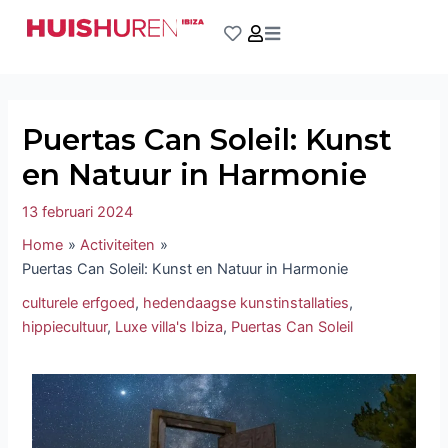
Ga
Bericht
naar
navigatie
de
inhoud
Puertas Can Soleil: Kunst
en Natuur in Harmonie
13 februari 2024
Home
Activiteiten
Puertas Can Soleil: Kunst en Natuur in Harmonie
culturele erfgoed
,
hedendaagse kunstinstallaties
,
hippiecultuur
,
Luxe villa's Ibiza
,
Puertas Can Soleil