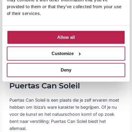
prachtige uitzichten en serene natuur van Puertas
provided to them or that they’ve collected from your use
Can Soleil.
of their services.
Culturele Rijkdom:
Duik in Ibiza’s rijke culturele
geschiedenis, van de hippiecultuur tot de
hedendaagse kunst.
Allow all
Inspirerende Omgeving:
Laat je inspireren door
de creativiteit en schoonheid die overal in Puertas
Customize
Can Soleil te vinden is.
Deny
Vind Ook Inspiratie bij
Puertas Can Soleil
Puertas Can Soleil is een plaats die je zelf ervaren moet
hebben om Ibiza’s ware karakter te begrijpen. Of je nu
voor de kunst en het natuurschoon komt of op zoek
bent naar verstilling: Puertas Can Soleil biedt het
allemaal.